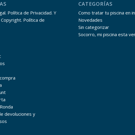
AS
CATEGORÍAS
al. Política de Privacidad. Y
Como tratar tu piscina en i
 Copyright. Política de
Novedades
Sin categorizar
Socorro, mi piscina esta ve
t
os
r compra
a
unt
rta
 Ronda
 de devoluciones y
sos