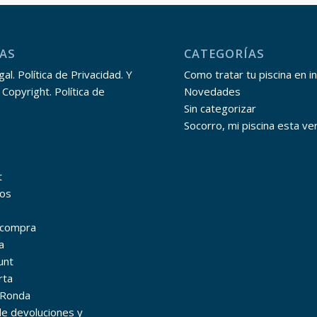
AS
CATEGORÍAS
al. Política de Privacidad. Y
Como tratar tu piscina en i
 Copyright. Política de
Novedades
Sin categorizar
Socorro, mi piscina esta ve
t
os
r compra
a
unt
rta
 Ronda
 de devoluciones y