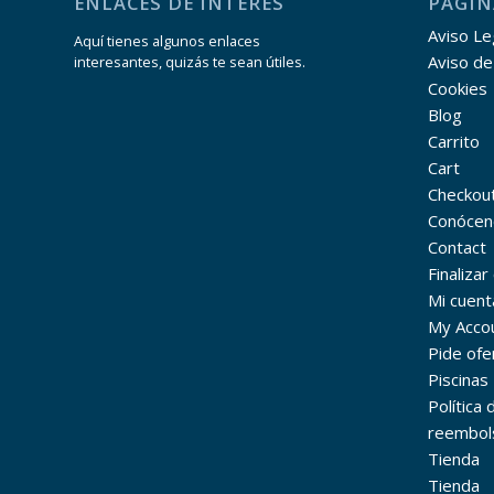
ENLACES DE INTERÉS
PÁGIN
Aviso Leg
Aquí tienes algunos enlaces
Aviso de
interesantes, quizás te sean útiles.
Cookies
Blog
Carrito
Cart
Checkou
Conócen
Contact
Finaliza
Mi cuent
My Acco
Pide ofe
Piscinas
Política
reembol
Tienda
Tienda