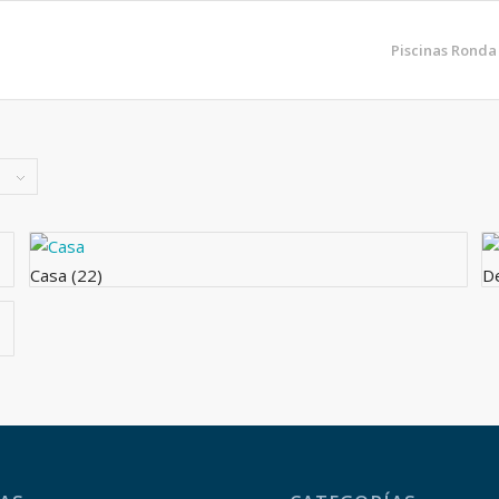
Piscinas Ronda
Casa
(22)
D