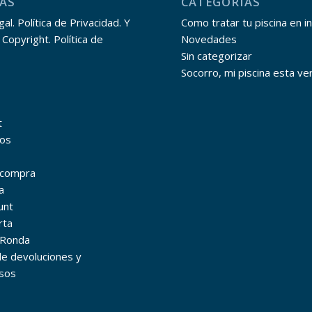
AS
CATEGORÍAS
al. Política de Privacidad. Y
Como tratar tu piscina en i
 Copyright. Política de
Novedades
Sin categorizar
Socorro, mi piscina esta ve
t
os
r compra
a
unt
rta
 Ronda
 de devoluciones y
sos