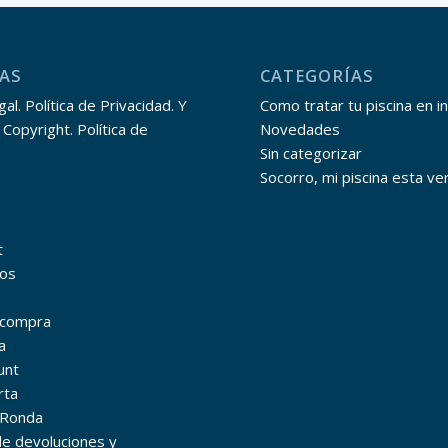
AS
CATEGORÍAS
al. Política de Privacidad. Y
Como tratar tu piscina en i
 Copyright. Política de
Novedades
Sin categorizar
Socorro, mi piscina esta ve
t
os
r compra
a
unt
rta
 Ronda
 de devoluciones y