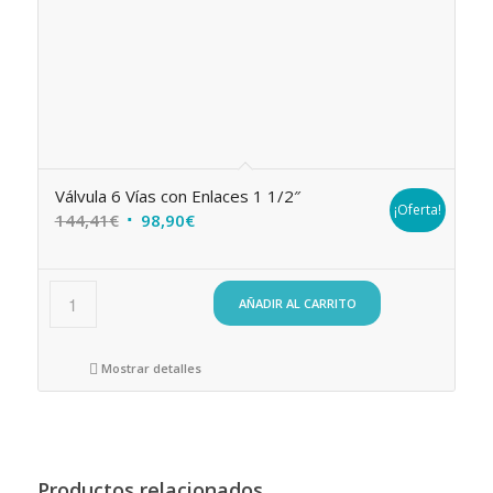
Válvula 6 Vías con Enlaces 1 1/2″
¡Oferta!
El
El
144,41
€
98,90
€
precio
precio
original
actual
era:
es:
AÑADIR AL CARRITO
144,41€.
98,90€.
Mostrar detalles
Productos relacionados