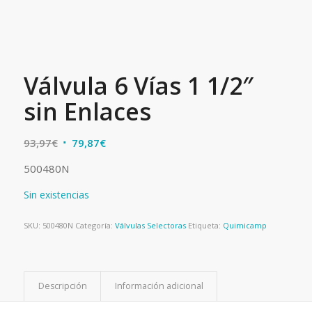
Válvula 6 Vías 1 1/2″
sin Enlaces
El
El
93,97
€
79,87
€
precio
precio
500480N
original
actual
era:
es:
Sin existencias
93,97€.
79,87€.
SKU:
500480N
Categoría:
Válvulas Selectoras
Etiqueta:
Quimicamp
Descripción
Información adicional