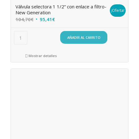
Válvula selectora 1 1/2” con enlace a filtro-
¡Oferta!
New Generation
El
El
104,70
€
95,41
€
precio
precio
original
actual
AÑADIR AL CARRITO
era:
es:
104,70€.
95,41€.
Mostrar detalles