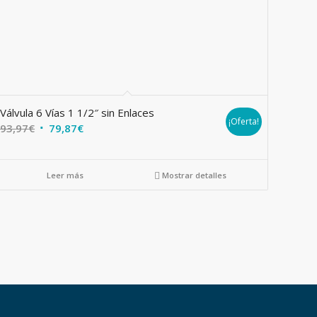
Válvula 6 Vías 1 1/2″ sin Enlaces
¡Oferta!
El
El
93,97
€
79,87
€
precio
precio
original
actual
Leer más
Mostrar detalles
era:
es:
93,97€.
79,87€.