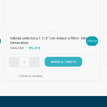
Válvula selectora 1 1/2” con enlace a filtro- New
!
¡Oferta!
Generation
El
El
104,70
€
95,41
€
precio
precio
original
actual
AÑADIR AL CARRITO
era:
es:
104,70€.
95,41€.
Mostrar detalles