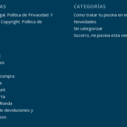
AS
CATEGORÍAS
al. Política de Privacidad. Y
Como tratar tu piscina en i
 Copyright. Política de
Novedades
Sin categorizar
Socorro, mi piscina esta ve
t
os
r compra
a
unt
rta
 Ronda
 de devoluciones y
sos