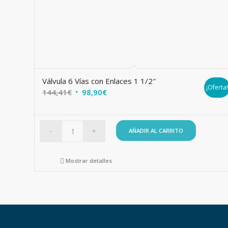
Válvula 6 Vías con Enlaces 1 1/2″
¡Oferta
El
El
144,41
€
98,90
€
precio
precio
original
actual
era:
es:
AÑADIR AL CARRITO
144,41€.
98,90€.
Mostrar detalles