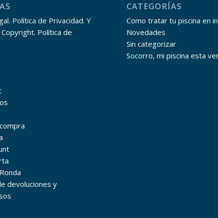
AS
CATEGORÍAS
al. Política de Privacidad. Y
Como tratar tu piscina en i
 Copyright. Política de
Novedades
Sin categorizar
Socorro, mi piscina esta ve
t
os
r compra
a
unt
rta
 Ronda
 de devoluciones y
sos