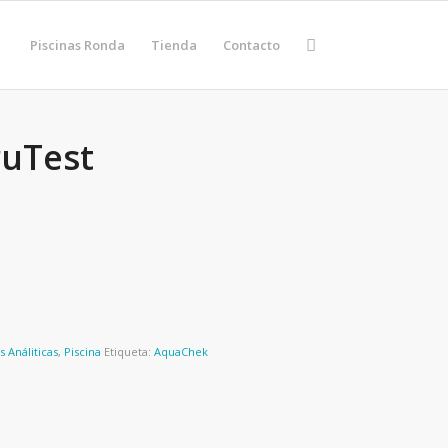
Piscinas Ronda
Tienda
Contacto
ruTest
s Análiticas
,
Piscina
Etiqueta:
AquaChek