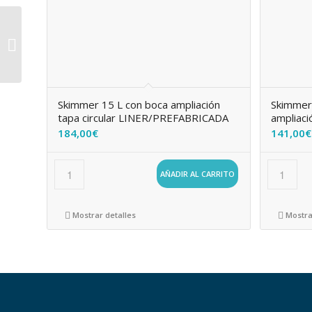
Tiras analíticas de la
sal
Skimmer 15 L con boca ampliación
Skimmer
tapa circular LINER/PREFABRICADA
ampliaci
184,00
€
141,00
€
AÑADIR AL CARRITO
Mostrar detalles
Mostra