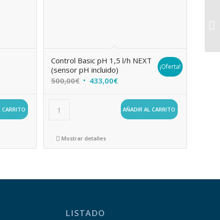
Control Basic pH 1,5 l/h NEXT
¡Oferta!
(sensor pH incluido)
El
El
500,00
€
433,00
€
precio
precio
original
actual
L CARRITO
AÑADIR AL CARRITO
era:
es:
500,00€.
433,00€.
Mostrar detalles
LISTADO