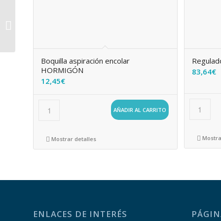
Skimmer hormigón
boca ampliación tapa
circular
Boquilla aspiración encolar
Regulado
HORMIGÓN
83,64
€
12,45
€
AÑADIR AL CARRITO
Mostra
Mostrar detalles
ENLACES DE INTERÉS
PÁGIN