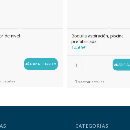
r de nivel
Boquilla aspiración, piscina
prefabricada
14,69
€
AÑADIR AL CARRITO
AÑADIR A
r detalles
Mostrar detalles
AS
CATEGORÍAS