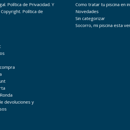
al. Política de Privacidad. Y
Como tratar tu piscina en i
 Copyright. Política de
Novedades
Sin categorizar
Socorro, mi piscina esta ve
t
os
r compra
a
unt
rta
 Ronda
 de devoluciones y
sos