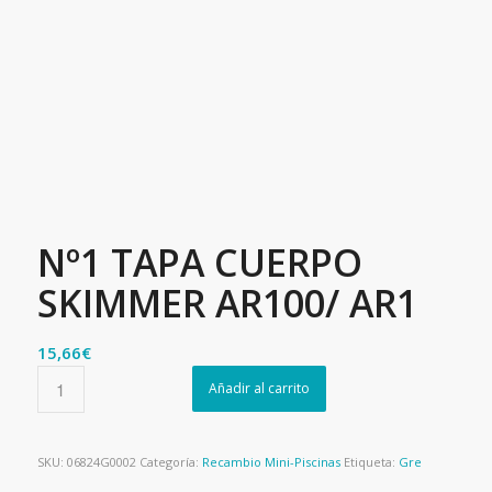
Nº1 TAPA CUERPO
SKIMMER AR100/ AR1
15,66
€
Añadir al carrito
SKU:
06824G0002
Categoría:
Recambio Mini-Piscinas
Etiqueta:
Gre