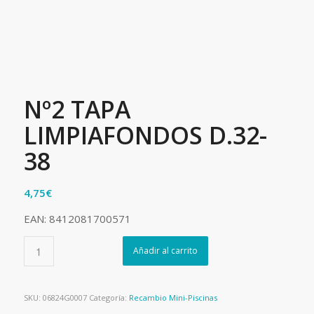
Nº2 TAPA
LIMPIAFONDOS D.32-
38
4,75
€
EAN: 8412081700571
Añadir al carrito
SKU:
06824G0007
Categoría:
Recambio Mini-Piscinas