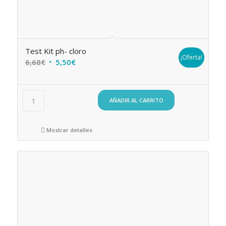
Test Kit ph- cloro
¡Oferta!
El
El
6,68
€
5,50
€
precio
precio
original
actual
era:
es:
AÑADIR AL CARRITO
6,68€.
5,50€.
Mostrar detalles