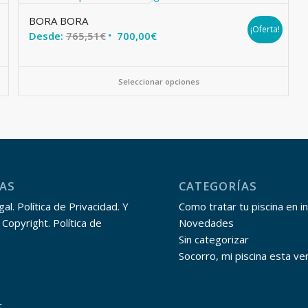
BORA BORA
¡Oferta!
Desde:
765,51
€
700,00
€
Seleccionar opciones
AS
CATEGORÍAS
al. Política de Privacidad. Y
Como tratar tu piscina en i
 Copyright. Política de
Novedades
Sin categorizar
Socorro, mi piscina esta ve
t