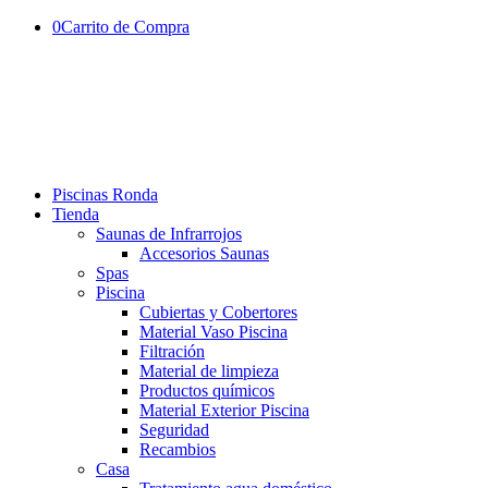
0
Carrito de Compra
Piscinas Ronda
Tienda
Saunas de Infrarrojos
Accesorios Saunas
Spas
Piscina
Cubiertas y Cobertores
Material Vaso Piscina
Filtración
Material de limpieza
Productos químicos
Material Exterior Piscina
Seguridad
Recambios
Casa