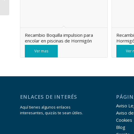
tornillos
Recambio Boquilla impulsion para
Recambi
encolar en piscinas de Hormigón
Hormig
Ver mas
Ver 
ENLACES DE INTERÉS
PÁGIN
Aviso Leg
Aquí tienes algunos enlaces
Aviso de
interesantes, quizás te sean útiles.
Cookies
Blog