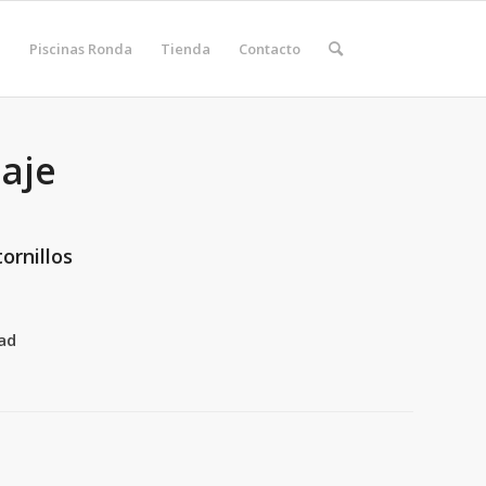
Piscinas Ronda
Tienda
Contacto
aje
ornillos
ad