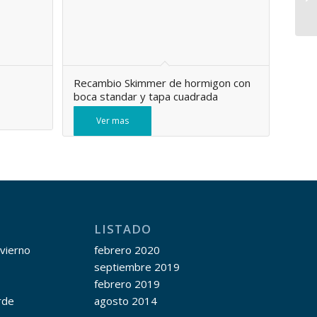
Recambio Skimmer de hormigon con
boca standar y tapa cuadrada
Ver mas
LISTADO
nvierno
febrero 2020
septiembre 2019
febrero 2019
rde
agosto 2014