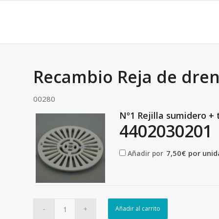
Recambio Reja de dren
00280
Nº1 Rejilla sumidero + t
4402030201
7,50
€
por unid
Añadir por
Añadir al carrito