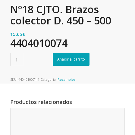
Nº18 CJTO. Brazos
colector D. 450 – 500
15,65
€
4404010074
Añadir al carrito
SKU:
4404010074-1
Categoría:
Recambios
Productos relacionados