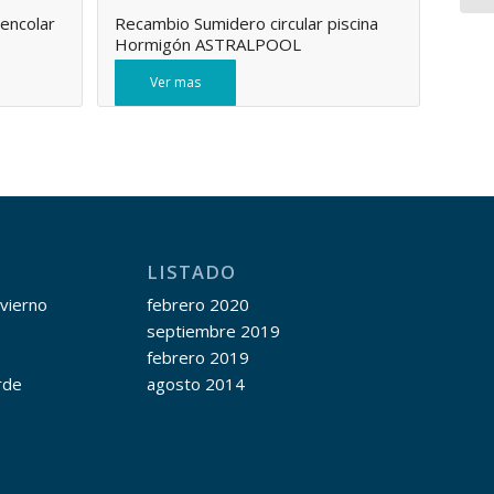
 encolar
Recambio Sumidero circular piscina
Hormigón ASTRALPOOL
Ver mas
LISTADO
nvierno
febrero 2020
septiembre 2019
febrero 2019
rde
agosto 2014