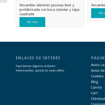
Recambio skimmer piscinas liner y
Recambi
prefabricada con boca standar y tapa
Ver 
cuadrada
Ver mas
ENLACES DE INTERÉS
PÁGIN
Aviso Leg
Aquí tienes algunos enlaces
Aviso de
interesantes, quizás te sean útiles.
Cookies
Blog
Carrito
Cart
Checkou
Conócen