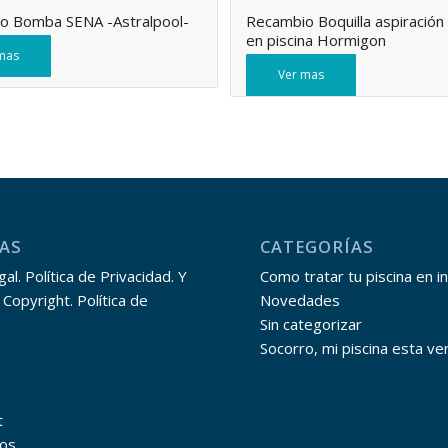
o Bomba SENA -Astralpool-
Recambio Boquilla aspiración
en piscina Hormigon
mas
Ver mas
AS
CATEGORÍAS
al. Política de Privacidad. Y
Como tratar tu piscina en i
 Copyright. Política de
Novedades
Sin categorizar
Socorro, mi piscina esta ve
t
os