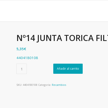
Nº14 JUNTA TORICA FI
5,35
€
4404180108
Añadir al carrito
SKU:
4404180108
Categoría:
Recambios