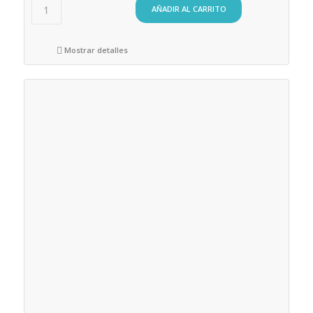
original
actual
AÑADIR AL CARRITO
era:
es:
500,00€.
433,00€.
Mostrar detalles