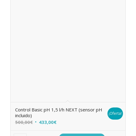
Control Basic pH 1,5 l/h NEXT (sensor pH
¡Oferta!
incluido)
El
El
500,00
€
433,00
€
precio
precio