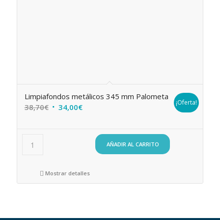
Limpiafondos metálicos 345 mm Palometa
¡Oferta!
El
El
38,70
€
34,00
€
precio
precio
original
actual
era:
es:
AÑADIR AL CARRITO
38,70€.
34,00€.
Mostrar detalles