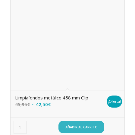
Limpiafondos metálico 458 mm Clip
¡Oferta!
El
El
45,95
€
42,50
€
precio
precio
original
actual
era:
es:
AÑADIR AL CARRITO
45,95€.
42,50€.