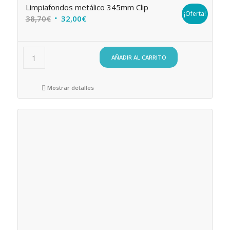
Limpiafondos metálico 345mm Clip
¡Oferta!
El
El
38,70
€
32,00
€
precio
precio
original
actual
era:
es:
AÑADIR AL CARRITO
38,70€.
32,00€.
Mostrar detalles