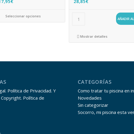
17,95
€
28,85
€
Seleccionar opciones
AÑADIR A
Mostrar detalles
AS
CATEGORÍAS
al. Política de Privacidad. Y
Como tratar tu piscina en i
 Copyright. Política de
Novedades
Sin categorizar
Socorro, mi piscina esta ve
t