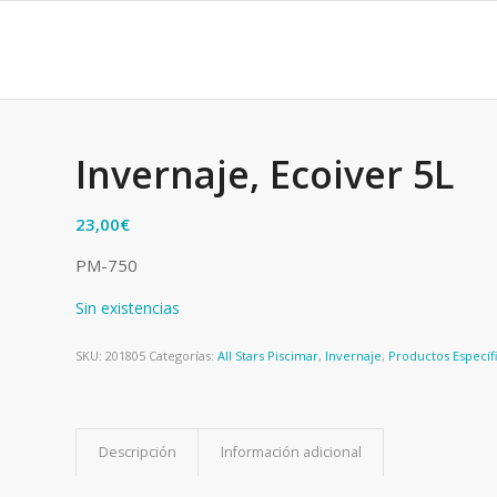
Invernaje, Ecoiver 5L
23,00
€
PM-750
Sin existencias
SKU:
201805
Categorías:
All Stars Piscimar
,
Invernaje
,
Productos Específ
Descripción
Información adicional