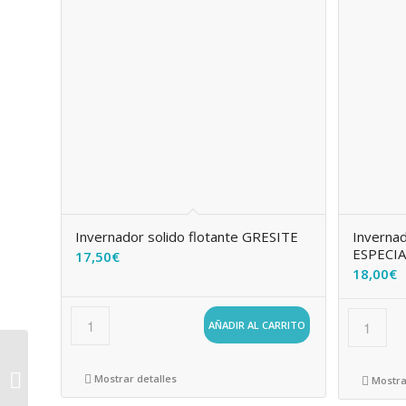
Invernador solido flotante GRESITE
Invernad
ESPECIA
17,50
€
18,00
€
AÑADIR AL CARRITO
Eliminador de cloro,
Mostrar detalles
Mostra
Resticlor monodosis