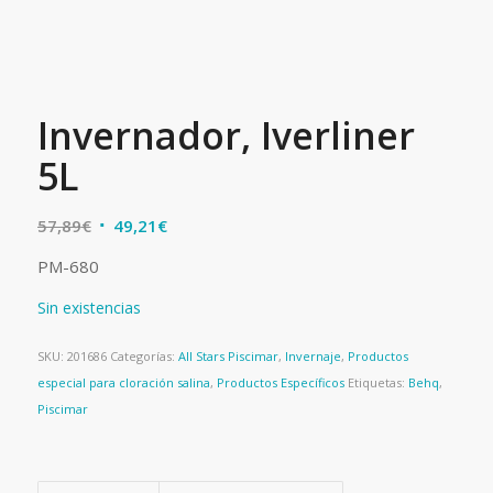
Invernador, Iverliner
5L
El
El
57,89
€
49,21
€
precio
precio
PM-680
original
actual
era:
es:
Sin existencias
57,89€.
49,21€.
SKU:
201686
Categorías:
All Stars Piscimar
,
Invernaje
,
Productos
especial para cloración salina
,
Productos Específicos
Etiquetas:
Behq
,
Piscimar