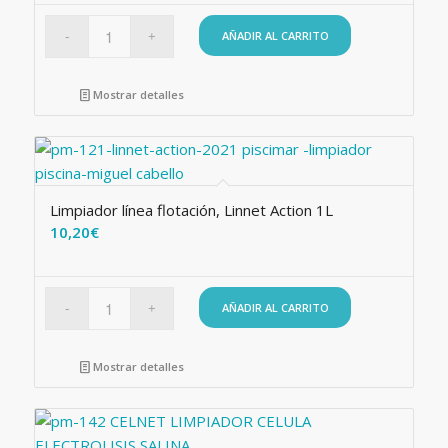
original
actual
era:
es:
AÑADIR AL CARRITO
13,62€.
12,00€.
Mostrar detalles
Limpiador línea flotación, Linnet Action 1L
10,20
€
AÑADIR AL CARRITO
Mostrar detalles