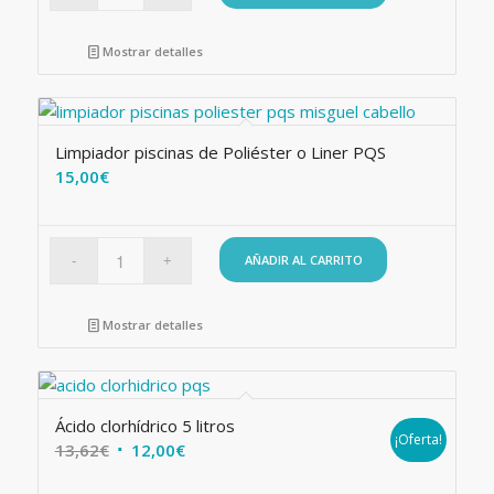
Mostrar detalles
Limpiador piscinas de Poliéster o Liner PQS
15,00
€
AÑADIR AL CARRITO
Mostrar detalles
Ácido clorhídrico 5 litros
¡Oferta!
El
El
13,62
€
12,00
€
precio
precio