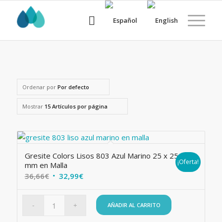
Ordenar por
Por defecto
Mostrar
15 Artículos por página
Gresite Colors Lisos 803 Azul Marino 25 x 25
¡Oferta!
mm en Malla
El
El
36,66
€
32,99
€
precio
precio
original
actual
AÑADIR AL CARRITO
era:
es: