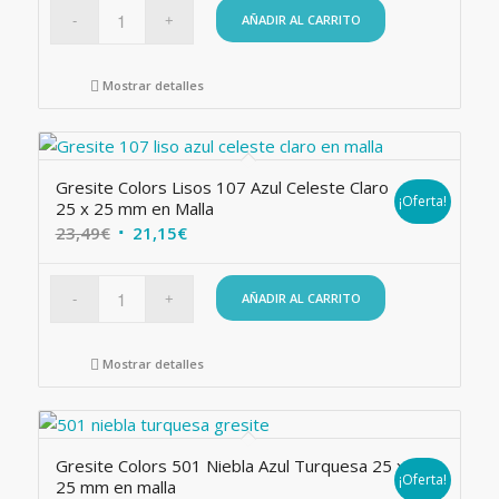
original
actual
AÑADIR AL CARRITO
era:
es:
23,49€.
21,15€.
Mostrar detalles
Gresite Colors Lisos 107 Azul Celeste Claro
¡Oferta!
25 x 25 mm en Malla
El
El
23,49
€
21,15
€
precio
precio
original
actual
AÑADIR AL CARRITO
era:
es:
23,49€.
21,15€.
Mostrar detalles
Gresite Colors 501 Niebla Azul Turquesa 25 x
¡Oferta!
25 mm en malla