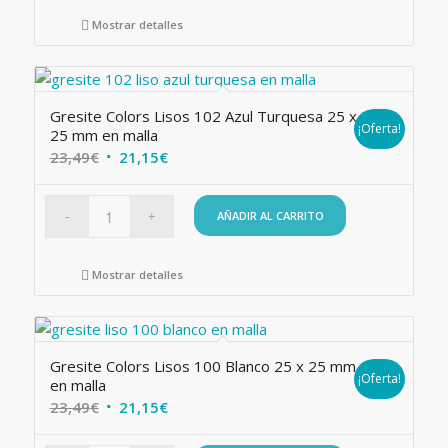
36,66€.
32,99€.
Mostrar detalles
Gresite Colors Lisos 102 Azul Turquesa 25 x
¡Oferta!
25 mm en malla
El
El
23,49
€
21,15
€
precio
precio
original
actual
AÑADIR AL CARRITO
era:
es:
23,49€.
21,15€.
Mostrar detalles
Gresite Colors Lisos 100 Blanco 25 x 25 mm
¡Oferta!
en malla
El
El
23,49
€
21,15
€
precio
precio