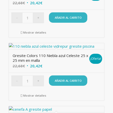
El
El
22,68
€
20,42
€
precio
precio
original
actual
AÑADIR AL CARRITO
era:
es:
22,68€.
20,42€.
Mostrar detalles
Gresite Colors 110 Niebla azul Celeste 25 x
¡Oferta!
25 mm en malla
El
El
22,68
€
20,42
€
precio
precio
original
actual
AÑADIR AL CARRITO
era:
es:
22,68€.
20,42€.
Mostrar detalles