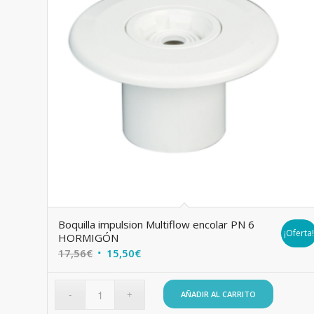
Boquilla impulsion Multiflow encolar PN 6
¡Oferta
HORMIGÓN
El
El
17,56
€
15,50
€
precio
precio
original
actual
AÑADIR AL CARRITO
era:
es: