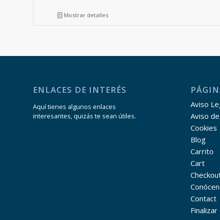
17,56€.
15,50€.
Mostrar detalles
ENLACES DE INTERÉS
PÁGIN
Aviso Leg
Aquí tienes algunos enlaces
Aviso de
interesantes, quizás te sean útiles.
Cookies
Blog
Carrito
Cart
Checkou
Conócen
Contact
Finaliza