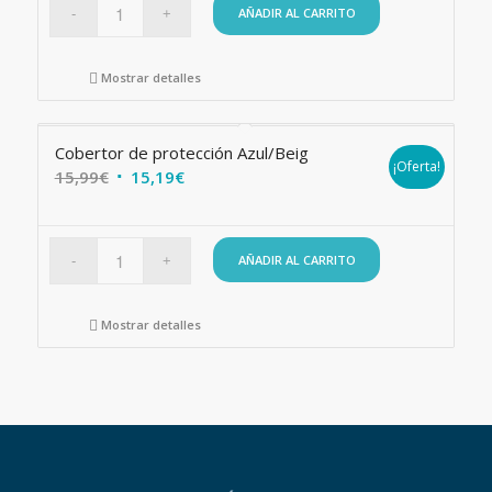
AÑADIR AL CARRITO
Mostrar detalles
Cobertor de protección Azul/Beig
¡Oferta!
El
El
15,99
€
15,19
€
precio
precio
original
actual
era:
es:
AÑADIR AL CARRITO
15,99€.
15,19€.
Mostrar detalles